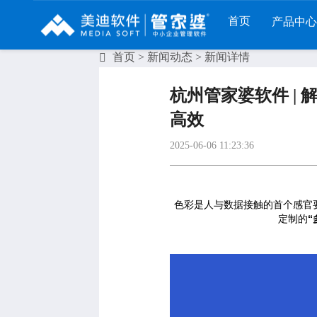
首页
产品中心
首页
>
新闻动态
> 新闻详情
财工贸系列
分销系列
服装系列
杭州管家婆软件 |
管家婆工贸PRO
管家婆分销ERP A8
管家婆服装DRP
高效
管家婆工贸M系列
管家婆分销ERP S3
管家婆服装net
2025-06-06 11:23:36
管家婆工贸ERP
管家婆分销ERP V3
管家婆服装SII
管家婆财贸C系列
管家婆分销ERP V1
管家婆服装普及版
色彩是人与数据接触的首个感官
定制的
“
管家婆财贸双全
管家婆D9 SAAS
管家婆ishop SAAS
管家婆财务版