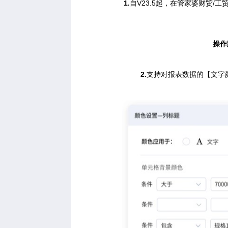
1.
自V23.5起，在
管家婆财贸/工
操作
2.
支持对报表数据的【文字