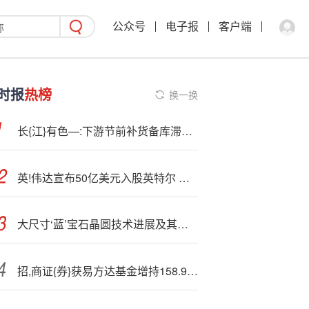
公众号
电子报
客户端
时报
热榜
换一换
长{江}有色—:下游节前补货备库滞缓 24日铝价或小跌
英!伟达宣布50亿美元入股英特尔 台积电、AMD、博通或将受冲击
大尺寸‘蓝’宝石晶圆技术进展及其半导体领域的应用趋势
招,商证{券}获易方达基金增持158.96万股 每股作价约17.40港元