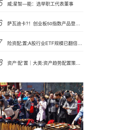
威;星智—能：选举职工代表董事
萨瓦迪卡?！创业板50指数产品登陆泰国，景顺长城ETF国际化再迎突破
险资配;置;A股行业ETF规模已翻倍，电子行业ETF持仓总规模最大
资产‘配’置｜大类:资产趋势配置策略：风险平价+信号增强