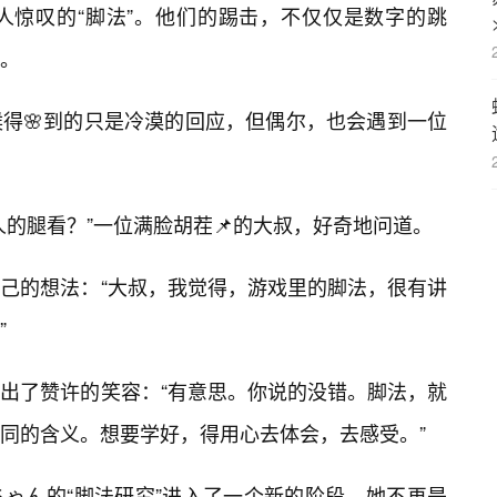
人惊叹的“脚法”。他们的踢击，不仅仅是数字的跳
。
得🌸到的只是冷漠的回应，但偶尔，也会遇到一位
人的腿看？”一位满脸胡茬📌的大叔，好奇地问道。
己的想法：“大叔，我觉得，游戏里的脚法，很有讲
”
出了赞许的笑容：“有意思。你说的没错。脚法，就
同的含义。想要学好，得用心去体会，去感受。”
ゃん的“脚法研究”进入了一个新的阶段。她不再是