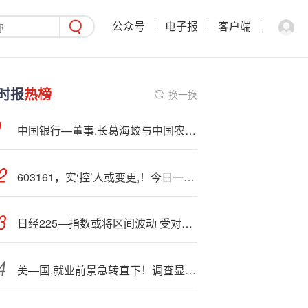
公众号
电子报
客户端
时报
热榜
换一换
中国银行—董事.长葛海蛟与中国农业发展银行董事长湛东升举行工作会谈
603161，实‘控’人或变更,！今日一度涨停！
日经225—指数或将区间波动 受对美国经济力道持谨慎态度影响
美—国,就业前景急转直下！调查显示失业者三个月内再就业预期降至十二年来最低