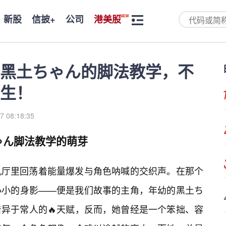
新股
信披+
公司
港美股
黑土ちゃん的脚法教学，不
生！
7 08:18:35
ゃん脚法教学的萌芽
机厅里回荡着能量爆发与角色呐喊的交织声。在那个
小小的身影——便是我们故事的主角，年幼的黑土ち
异于常人的🔥天赋，反而，她曾经是一个笨拙、容