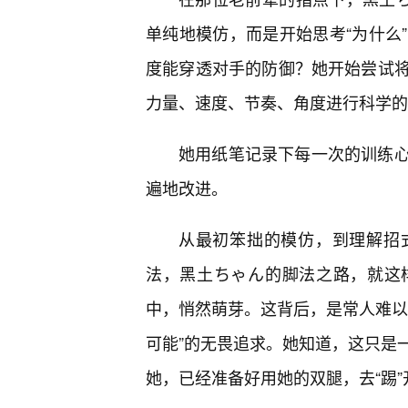
单纯地模仿，而是开始思考“为什么
度能穿透对手的防御？她开始尝试
力量、速度、节奏、角度进行科学的
她用纸笔记录下每一次的训练
遍地改进。
从最初笨拙的模仿，到理解招
法，黑土ちゃん的脚法之路，就这
中，悄然萌芽。这背后，是常人难以
可能”的无畏追求。她知道，这只是
她，已经准备好用她的双腿，去“踢