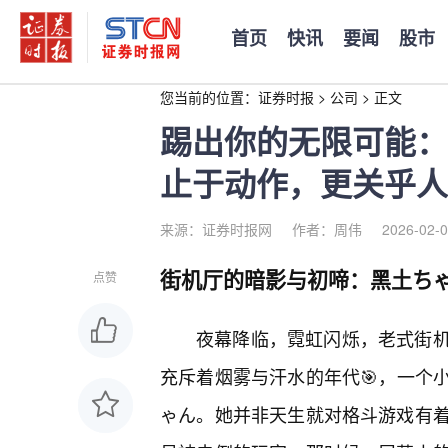
首页
快讯
要闻
股市
您当前的位置：
证券时报
>
公司
>
正文
踢出你的无限可能：
止于动作，更关乎人
来源：证券时报网
作者：周伟
2026-02-0
街机厅的暗影与初啼：黑土ち
点赞
夜幕降临，霓虹闪烁，老式街
充斥着烟雾与汗水的年代🎯，一个
ゃん。她并非天生就对格斗游戏有着