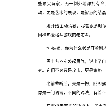
些顶尖玩家，无一例外地都拥有令
动，更是艺术的展现，是智慧的结晶
她开始主动请教，尽管很多时候
同样热爱格斗游戏的老前辈。
“小姑娘，你为什么老是盯着别
黑土ちゃん鼓起勇气，说出了自
究。它们不🎯只是攻击，更是策略。
老前辈听后，先是一愣，随即露
像是一门语言，不同的踢法，有着不
在那位老前辈的指点下，黑土ち