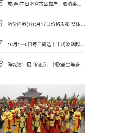
放{弃}在日本宫古岛靠岸，取消乘客下船安排，爱达邮轮回应
酒价内参{1}1;月17日价格发布 整体价格稳定飞天微跌1元
10月1—5日每日研选丨市场波动起 何处可避风？
海能达：招.商证券、中欧基金等多家机构于11月18日调研我司