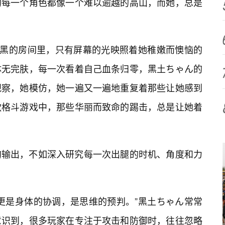
的每一个角色都像一个难以逾越的高山，而她，总是
漆黑的房间里，只有屏幕的光映照着她稚嫩而懊恼的
体无完肤，每一次看着自己血条归零，黑土ちゃん的
观察，她模仿，她一遍又一遍地重复着那些让她感到
款格斗游戏中，那些华丽而致命的踢击，总是让她着
的输出，不如深入研究每一次出腿的时机、角度和力
更是身体的协调，是思维的预判。”黑土ちゃん常常
意识到，很多玩家在专注于攻击和防御时，往往忽略