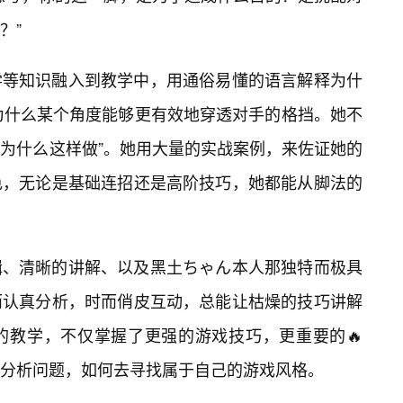
？”
学等知识融入到教学中，用通俗易懂的语言解释为什
为什么某个角度能够更有效地穿透对手的格挡。她不
“为什么这样做”。她用大量的实战案例，来佐证她的
色，无论是基础连招还是高阶技巧，她都能从脚法的
辑、清晰的讲解、以及黑土ちゃん本人那独特而极具
而认真分析，时而俏皮互动，总能让枯燥的技巧讲解
的教学，不仅掌握了更强的游戏技巧，更重要的🔥
分析问题，如何去寻找属于自己的游戏风格。