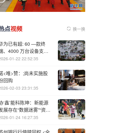
热点
视频
换一换
华为已有超: 60 —款终
端、4000 万台设备支持
北斗卫星消息
2026-01-22 22:52:35
诺<唯>赞：;尚未实施股
份回购
2026-02-03 23:31:35
协‘鑫’能科陈珅：新能源
发展存在“数据迷雾”“资产
固化”痛点
2026-01-24 16:27:35
苏州银行行使赎回权 <全