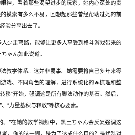
的眼神，看着那些渴望进步的玩家，她内心深处的责
经的摸索有多么不易，回想起那些曾经帮助过她的前
经验分享出去了。
更多人少走弯路，能够让更多人享受到格斗游戏带来的
土ちゃん如此说道。
脚法教学体系。这并非易事。她需要将自己多年来零
同游戏、不同角色的理解，进行系统化的🔥梳理和整
心转移”开始，强调这是所有脚法动作的基石。然后，
”、“力量蓄积与释放”等核心要素。
的。”在她的教学视频中，黑土ちゃん会反复强调这
思考，你的这一脚，是为了达成什么目的？是扰乱对