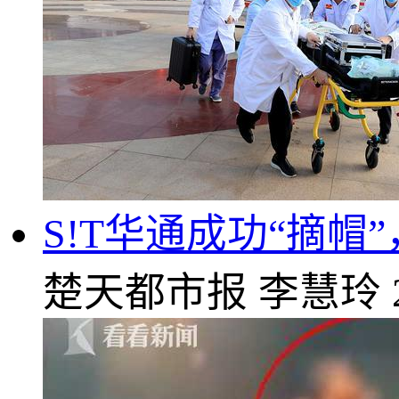
S!T华通成功“摘
楚天都市报
李慧玲