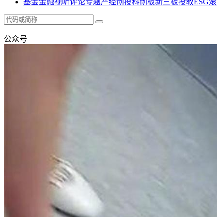
基金
金融
视听
评论
专题
产经
创投
科创板
新三板
投教
ESG
滚
公众号