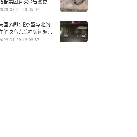
拓普集团多次公告变更募
投项目
2026-02-01 08:35:37
美国务卿：欧?盟与北约
在解决乌克兰冲突问题上
的作用尚待商讨
2026-01-29 16:06:37