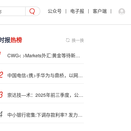
公众号
电子报
客户端
时报
热榜
换一换
CWG< >Markets外汇:黄金等待新催化
中国电信<携>手华为与鼎桥，以网络智能内生×5G大上行赋能机械导盲犬
崇达技—术：2025年前三季度，公司实现收入55.93亿元，同比增长20.27%
中小银行密集:下调存款利率? 发力财富管理承接客户资产“调仓”