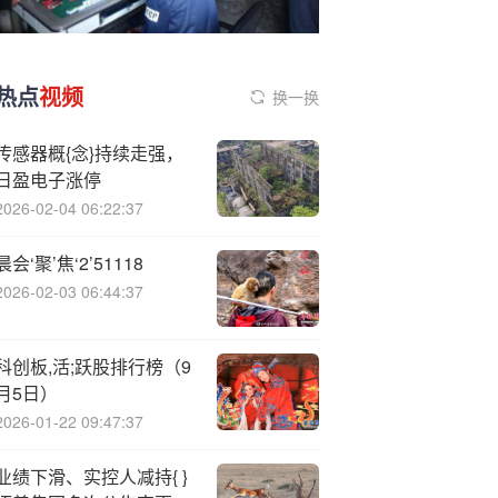
热点
视频
换一换
传感器概{念}持续走强，
日盈电子涨停
2026-02-04 06:22:37
晨会‘聚’焦‘2’51118
2026-02-03 06:44:37
科创板,活;跃股排行榜（9
月5日）
2026-01-22 09:47:37
业绩下滑、实控人减持{ }