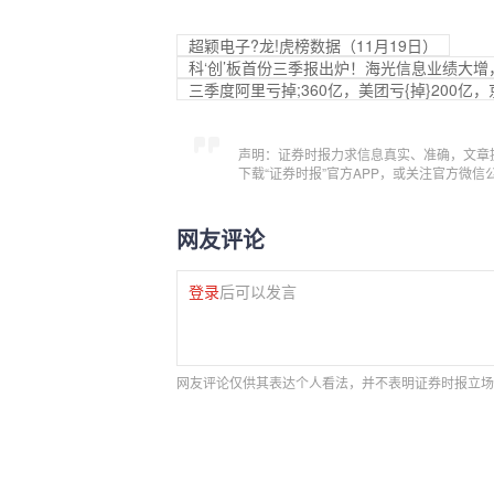
超颖电子?龙!虎榜数据（11月19日）
科‘创’板首份三季报出炉！海光信息业绩大
三季度阿里亏掉;360亿，美团亏{掉}200
声明：证券时报力求信息真实、准确，文章
下载“证券时报”官方APP，或关注官方微
网友评论
登录
后可以发言
网友评论仅供其表达个人看法，并不表明证券时报立场