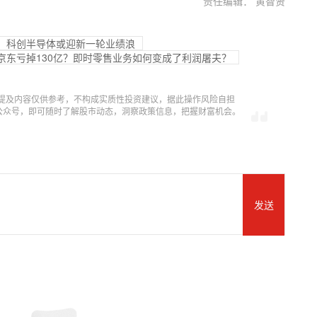
责任编辑： 黄智贤
增，科创半导体或迎新一轮业绩浪
亿，京东亏掉130亿？即时零售业务如何变成了利润屠夫？
提及内容仅供参考，不构成实质性投资建议，据此操作风险自担
信公众号，即可随时了解股市动态，洞察政策信息，把握财富机会。
发送