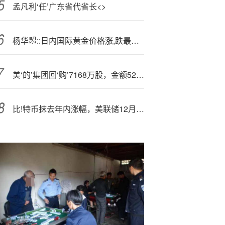
孟凡利‘任’广东省代省长<>
杨华曌::日内国际黄金价格涨,跌最新行情走势分析操作建议布局
美‘的’集团回‘购’7168万股，金额52.24亿元
比!特币抹去年内涨幅，美联储12月降息概率跌破50%