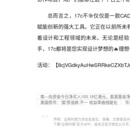
总而言之，17c不🎯仅仅是一款
赋能创新的强大工具。它正在以前所未
着设计和工程领域的未来。无论是经验
手，17c都将是您实现设计梦想的🔥理
活动：【
8cjVGdkyAuHwSRRkeCZXbTJ
南—向资金今日净买入100.18亿港元，盈富基金净
美国债市：‘国’债涨跌:不一 收益率曲线陡化
华
声明：证券时报力求信息真实、准确，文章提及内
下载“证券时报”官方APP，或关注官方微信公众