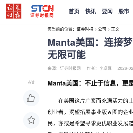
首页
快讯
要闻
股市
您当前的位置：
证券时报
>
公司
>
正文
Manta美国：连
无限可能
来源：证券时报网
作者：李卓辉
2026-02
Manta美国：不止于信息，
点赞
在美国这片广袤而充满活力的土
创业者，渴望拓展事业版🔥图的企
民，亦或是希望寻求更优职业发展道