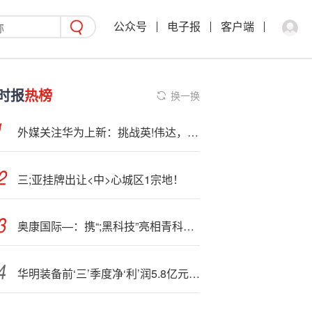
公众号
电子报
客户端
时报
热榜
换一换
外媒关注华为上新：挑战英!伟达，中国国产替代再加速
三;亚挂牌出让<中>心城区1宗地！
奥康国际—：携“;黑科技”亮相青科会 塑“鞋履智造”新范式
华明装备前‘三’季度净‘利’润5.8亿元 拟每10股派2元