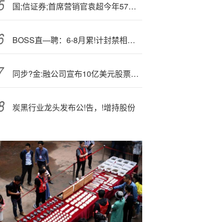
国;信证券;首席营销官袁超今年57岁 去年因分管业务被要求接受谈话
BOSS直—聘：6-8月累!计封禁相关违规账号近2000个
同步?金:融公司宣布10亿美元股票回购授权
炭黑行业龙头发布公!告，!增持股份