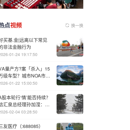
热点
视频
换一换
好买基.金|远离以下常见
的非法金融行为
2026-01-24 19:17:50
V
A量产方?案「杀入」15
万级车型？城市NOA市场
战况生变
2026-01-22 15:00:50
A股本轮行‘情’能否持续？
信汇泉总经理孙加滢：这
两大核心动力提供长期支
2026-02-04 03:28:50
撑
三友医疗（:688085）