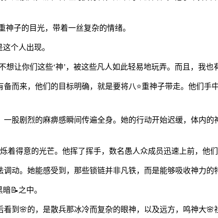
向八重神子的目光，带着一丝复杂的情绪。
是这个人出现。
不想让你们这些‘神’，被这些凡人如此轻易地玩弄。而且，我也有
是有备而来，他们的目标明确，就是要将八⭐重神子带走。他们手
，一股剧烈的麻痹感瞬间传遍全身。她的行动开始迟缓，体内的
中闪烁着得意的光芒。他挥了挥手，数名愚人众成员迅速上前，他
法调动。她能感受到，那些锁链并非凡铁，而是能够吸收神力的
暗📝之中。
看到🌸的，是散兵那冰冷而复杂的眼神，以及远方，鸣神大🌸