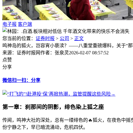
电子报
客户端
您当前的位置：
证券时报
>
公司
>
正文
鸣神岛的狐火，岂容宵小亵渎？——八重堂重磅爆料，关于“那
来源：证券时报网
作者：张泉灵
2026-02-07 08:57:52
点赞
分享
微信扫一扫：分享
第一章：刹那间的阴影，绯色染上狐之座
传闻，鸣神大社的深处，总有一缕绯色的🔥狐火，在夜色中
份宁静之下，早已暗流涌动，危机四伏。