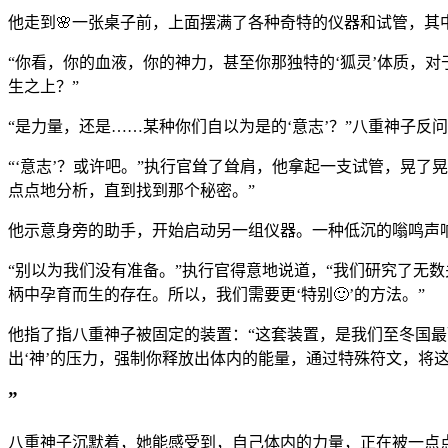
他走到🌸一张桌子前，上面摆满了各种奇特的仪器和试管，
“你看，你的血液，你的神力，甚至你那独特的‘狐灵’体质，
生之上？”
“是力量，还是……某种你们自以为是的‘意志’？”八重神子反
“‘意志’？或许吧。”执行官耸了耸肩，他拿起一支试管，晃
点点地分析，直到找到那个秘密。”
他示意身旁的助手，开始启动另一组仪器。一种低沉的嗡鸣声
“别以为我们没有准备。”执行官得意地说道，“我们研究了无数
柄中孕育而生的存在。所以，我们需要更‘特别🙂’的方法。”
他指了指八重神子被固定的装置：“这套装置，是我们至冬国
出‘神’的压力，强制你释放出体内的能量，通过特殊符文，将这
”
八重神子沉默着，她能感受到，自己体内的力量，正在被一点点