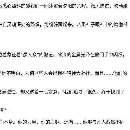
她悉心照料的狐狸们一同沐浴着夕阳的余晖。微风拂过，吹动她
来自灵魂深处的恐惧，纷纷躲藏起来。八重神子眼神中的慵懒褪
着象征着“愚人众”的徽记。冰冷的金属光泽在他们手中闪烁，
但她不明白，为何这些人会出现在鸣神大🌸社，而且……他们的
充满磁性，却又透着一股寒意，“我们追寻了很久，终于找到了
恒？”
是你本身。你的力量，你的血脉，还有……你那与凡人截然不同