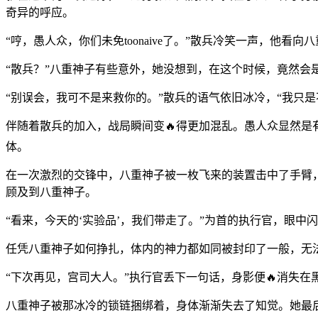
奇异的呼应。
“哼，愚人众，你们未免toonaive了。”散兵冷笑一声，他看
“散兵？”八重神子有些意外，她没想到，在这个时候，竟然会
“别误会，我可不是来救你的。”散兵的语气依旧冰冷，“我只是
伴随着散兵的加入，战局瞬间变🔥得更加混乱。愚人众显然
体。
在一次激烈的交锋中，八重神子被一枚飞来的装置击中了手臂
顾及到八重神子。
“看来，今天的‘实验品’，我们带走了。”为首的执行官，眼
任凭八重神子如何挣扎，体内的神力都如同被封印了一般，无
“下次再见，宫司大人。”执行官丢下一句话，身影便🔥消失在黑
八重神子被那冰冷的锁链捆绑着，身体渐渐失去了知觉。她最后