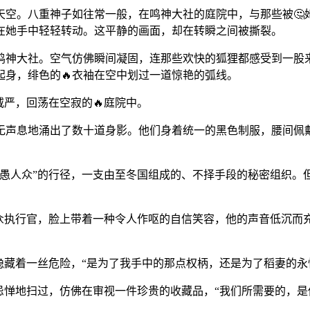
天空。八重神子如往常一般，在鸣神大社的庭院中，与那些被
在她手中轻轻转动。这平静的画面，却在转瞬之间被撕裂。
鸣神大社。空气仿佛瞬间凝固，连那些欢快的狐狸都感受到一股
身，绯色的🔥衣袖在空中划过一道惊艳的弧线。
威严，回荡在空寂的🔥庭院中。
无声息地涌出了数十道身影。他们身着统一的黑色制服，腰间佩戴
愚人众”的行径，一支由至冬国组成的、不择手段的秘密组织。
众执行官，脸上带着一种令人作呕的自信笑容，他的声音低沉而
隐藏着一丝危险，“是为了我手中的那点权柄，还是为了稻妻的永
无忌惮地扫过，仿佛在审视一件珍贵的收藏品，“我们所需要的，