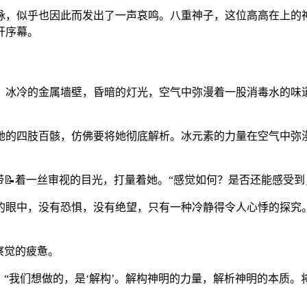
脉，似乎也因此而发出了一声哀鸣。八重神子，这位高高在上的神
开序幕。
。冰冷的金属墙壁，昏暗的灯光，空气中弥漫着一股消毒水的味
她的四肢百骸，仿佛要将她彻底解析。冰元素的力量在空气中弥漫
📝着一丝审视的目光，打量着她。“感觉如何？是否还能感受到，
的眼中，没有恐惧，没有绝望，只有一种冷静得令人心悸的探究
察觉的疲惫。
，“我们想做的，是‘解构’。解构神明的力量，解析神明的本质。