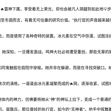
的🔥雷神下属，享受着无上荣光，却也会被凡人觊觎到如此地
于我们至冬国而言，有着无可估量的研究价值。”执行官的声音越来
攻击，而是使用了各种奇特的装置。冰元素在空气中弥漫，试图冻
。她深知，一旦爆发激战，鸣神大社必将遭受重创，那些无辜的
影如同鬼魅般在庭院中穿梭。她并非在躲避，而是在寻找突破口。
数次的演练。一道道由冰元素凝聚而成的🔥网，逐渐收紧，试图
她体内的神力，仿佛要将她从“神”的神坛上拉下，变成一个普通
前。是散兵，那位曾经的执行官，如今的“无神者”。他手中挥舞