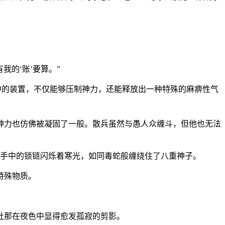
我的‘账’要算。”
中的装置，不仅能够压制神力，还能释放出一种特殊的麻痹性气
神力也仿佛被凝固了一般。散兵虽然与愚人众缠斗，但他也无法
们手中的锁链闪烁着寒光，如同毒蛇般缠绕住了八重神子。
特殊物质。
社那在夜色中显得愈发孤寂的剪影。