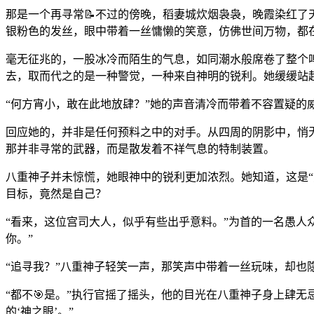
那是一个再寻常📝不过的傍晚，稻妻城炊烟袅袅，晚霞染红了
银粉色的发丝，眼中带着一丝慵懒的笑意，仿佛世间万物，都
毫无征兆的，一股冰冷而陌生的气息，如同潮水般席卷了整个
去，取而代之的是一种警觉，一种来自神明的锐利。她缓缓站起
“何方宵小，敢在此地放肆？”她的声音清冷而带着不容置疑的
回应她的，并非是任何预料之中的对手。从四周的阴影中，悄
那并非寻常的武器，而是散发着不祥气息的特制装置。
八重神子并未惊慌，她眼神中的锐利更加浓烈。她知道，这是“
目标，竟然是自己？
“看来，这位宫司大人，似乎有些出乎意料。”为首的一名愚人
你。”
“追寻我？”八重神子轻笑一声，那笑声中带着一丝玩味，却也
“都不🎯是。”执行官摇了摇头，他的目光在八重神子身上肆
的‘神之眼’。”