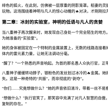
绯色的狐火，在此刻，仿佛被一层厚重的阴影笼罩。稻妻的灵
玩物。这场围绕着神明与凡人的惊心动魄的🔥对决，才刚刚拉
第二章：冰封的实验室，神明的低语与凡人的贪婪
当八重神子再次醒来时，她发现自己身处一个完全陌生的地方
为她准备的“实验室”。
她的身体被固定在一个特制的金属装置上，无数的线路连接着
体内的雷元素力量，让她无法调动分毫。
“醒了？”一个熟悉的声音响起。为首的那名愚人众执行官，正带
八重神子缓缓转动脖子，银粉色的发丝划过冰冷的🔥金属。她
失。这是一种奇特的“共振”，而非彻底的“剥夺”。
“你们……究竟想做什么？”她的声音依旧清冷，带着一丝不易
“想做什么？”执行官笑了，那笑容中充满了对凡人智慧的自傲
复制的存在。”