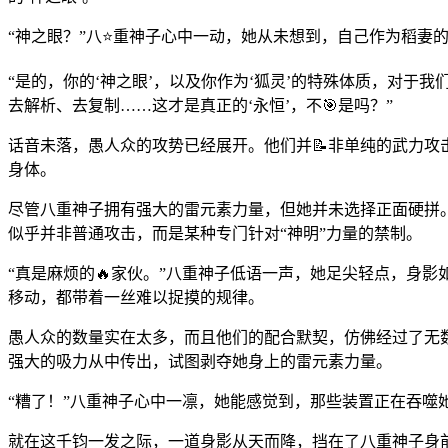
“神之眼？”八⭐重神子心中一动，她从未想到，自己作为稻妻
“是的，你的‘神之眼’，以及你作为‘狐灵’的特殊体质，对
去解析、去复制……这才是真正的‘永恒’，不🎯是吗？”
话音未落，愚人众的攻势已经展开。他们并📝非单纯的武力
身体。
尽管八重神子拥有强大的雷元素力量，但她并未选择正面硬拼
似乎并非普通攻击，而是某种专门针对“神明”力量的禁制。
“真是麻烦的🔥家伙。”八重神子低语一声，她足尖轻点，身
移动，都带着一丝难以捉摸的规律。
愚人众的数量实在太多，而且他们的配合默契，仿佛经过了无
强大的吸力从中传出，试图剥夺她身上的雷元素力量。
“糟了！”八重神子心中一凛，她能感觉到，那些装置正在吞噬
就在这千钧一发之际，一道身影从天而降，挡在了八重神子身