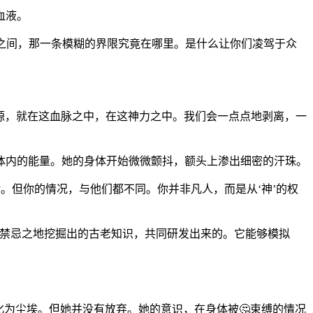
血液。
人之间，那一条模糊的界限究竟在哪里。是什么让你们凌驾于众
根源，就在这血脉之中，在这神力之中。我们会一点点地剥离，一
体内的能量。她的身体开始微微颤抖，额头上渗出细密的汗珠。
验。但你的情况，与他们都不同。你并非凡人，而是从‘神’的权
从禁忌之地挖掘出的古老知识，共同研发出来的。它能够模拟
化为尘埃。但她并没有放弃。她的意识，在身体被🤔束缚的情况