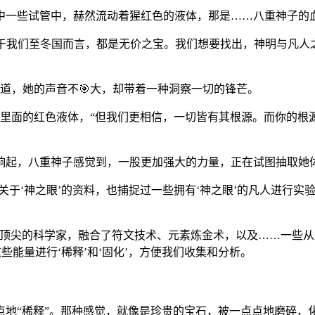
其中一些试管中，赫然流动着猩红色的液体，那是……八重神子的
对于我们至冬国而言，都是无价之宝。我们想要找出，神明与凡
问道，她的声音不🎯大，却带着一种洞察一切的锋芒。
了晃里面的红色液体，“但我们更相信，一切皆有其根源。而你的
响起，八重神子感觉到，一股更加强大的力量，正在试图抽取她
关于‘神之眼’的资料，也捕捉过一些拥有‘神之眼’的凡人进行实
最顶尖的科学家，融合了符文技术、元素炼金术，以及……一些
些能量进行‘稀释’和‘固化’，方便我们收集和分析。
地“稀释”。那种感觉，就像是珍贵的宝石，被一点点地磨碎，