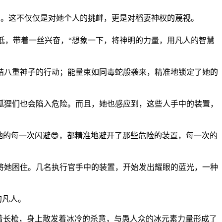
步。这不仅仅是对她个人的挑衅，更是对稻妻神权的蔑视。
越低，带着一丝兴奋，“想象一下，将神明的力量，用凡人的智慧
结八重神子的行动；能量束如同毒蛇般袭来，精准地锁定了她的
狐狸们也会陷入危险。而且，她也感应到，这些人手中的装置，
她的每一次闪避😎，都精准地避开了那些危险的装置，每一次的
将她困住。几名执行官手中的装置，开始发出耀眼的蓝光，一种
的凡人。
着长枪，身上散发着冰冷的杀意，与愚人众的冰元素力量形成了