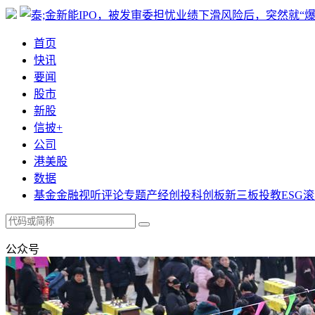
首页
快讯
要闻
股市
新股
信披+
公司
港美股
数据
基金
金融
视听
评论
专题
产经
创投
科创板
新三板
投教
ESG
滚
公众号