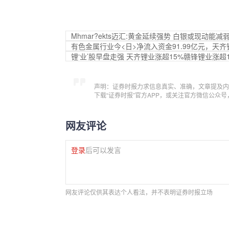
Mhmar?ekts迈汇:黄金延续强势 白银或现动能减
有色金属行业今<日>净流入资金91.99亿元，天
锂‘业’股早盘走强 天齐锂业涨超15%赣锋锂业涨超1
声明：证券时报力求信息真实、准确，文章提及内
下载“证券时报”官方APP，或关注官方微信公众
网友评论
登录
后可以发言
网友评论仅供其表达个人看法，并不表明证券时报立场