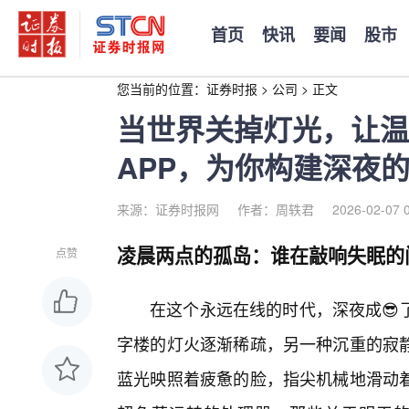
首页
快讯
要闻
股市
您当前的位置：
证券时报
>
公司
>
正文
当世界关掉灯光，让温
APP，为你构建深夜
来源：证券时报网
作者：周轶君
2026-02-07 
凌晨两点的孤岛：谁在敲响失眠的
点赞
在这个永远在线的时代，深夜成😎
字楼的灯火逐渐稀疏，另一种沉重的寂
蓝光映照着疲惫的脸，指尖机械地滑动