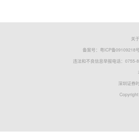
关
备案号：
粤ICP备09109218
违法和不良信息举报电话：0755-83
深圳证券
Copyright