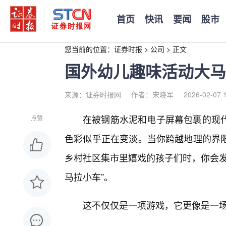
首页
快讯
要闻
股市
您当前的位置：
证券时报
>
公司
>
正文
国外幼儿趣味活动大马
来源：证券时报网
作者：宋晓军
2026-02-07 
在被钢筋水泥和电子屏幕包裹的现代
点赞
色彩似乎正在变淡。当你跨越地理的界
乡村社区集市里嬉戏的孩子们时，你会发
马拉小车”。
这不仅仅是一项游戏，它更像是一