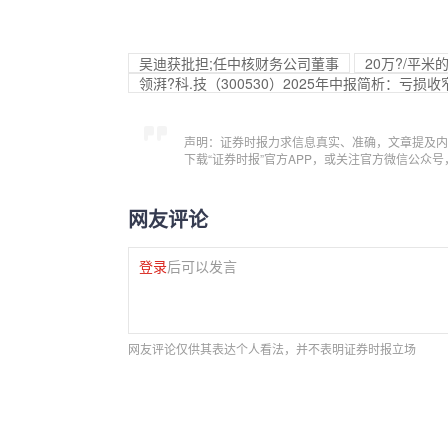
吴迪获批担;任中核财务公司董事
20万?/平
领湃?科.技（300530）2025年中报简析：亏损
声明：证券时报力求信息真实、准确，文章提及内
下载“证券时报”官方APP，或关注官方微信公众
网友评论
登录
后可以发言
网友评论仅供其表达个人看法，并不表明证券时报立场