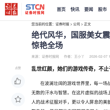
首页
快讯
要闻
股市
您当前的位置：
证券时报
>
公司
>
正文
绝代风华，国服美女震
惊艳全场
来源：证券时报网
作者：王小丫
2026-02-07 
乱世红颜，她们的游戏传奇，不止
点赞
在波澜壮阔的游戏世界里，每一场
无数的汗水与智慧。在这片虚拟的战场
人的战术征服对手，更以令人屏息的美