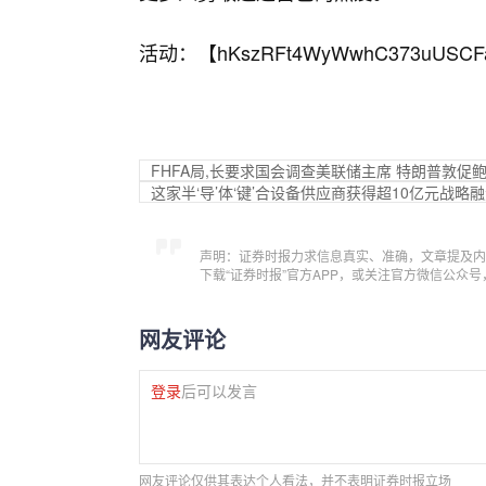
活动：【
hKszRFt4WyWwhC373uUSCF
FHFA局,长要求国会调查美联储主席 特朗普敦促
这家半‘导’体‘键’合设备供应商获得超10亿元战略
声明：证券时报力求信息真实、准确，文章提及内
下载“证券时报”官方APP，或关注官方微信公众
网友评论
登录
后可以发言
网友评论仅供其表达个人看法，并不表明证券时报立场