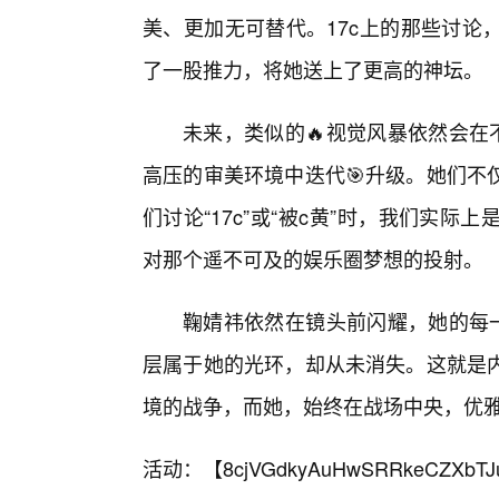
美、更加无可替代。17c上的那些讨论
了一股推力，将她送上了更高的神坛。
未来，类似的🔥视觉风暴依然会在
高压的审美环境中迭代🎯升级。她们不
们讨论“17c”或“被c黄”时，我们实
对那个遥不可及的娱乐圈梦想的投射。
鞠婧祎依然在镜头前闪耀，她的每一
层属于她的光环，却从未消失。这就是
境的战争，而她，始终在战场中央，优
活动：【
8cjVGdkyAuHwSRRkeCZXbTJ