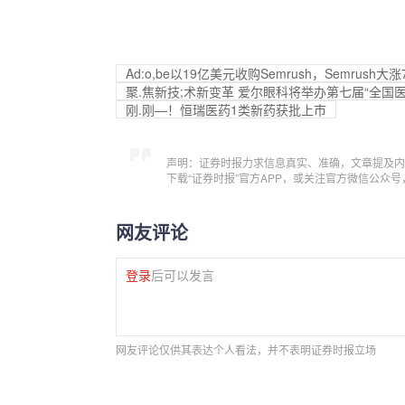
Ad:o,be以19亿美元收购Semrush，Semrush大涨
聚.焦新技;术新变革 爱尔眼科将举办第七届“全国
刚.刚—！恒瑞医药1类新药获批上市
声明：证券时报力求信息真实、准确，文章提及内
下载“证券时报”官方APP，或关注官方微信公众
网友评论
登录
后可以发言
网友评论仅供其表达个人看法，并不表明证券时报立场