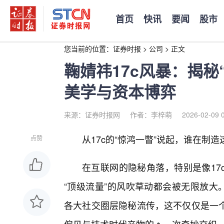
首页
快讯
要闻
股市
您当前的位置：
证券时报
>
公司
>
正文
鞠婧祎17c风暴：揭秘
美学与资本博弈
来源：证券时报网
作者：李梓萌
2026-02-09 
从17c的“惊鸿一瞥”说起，谁在制
点赞
在互联网的隐秘角落，特别是像17
“顶级流量”的风吹草动都会被无限放大。
各大社交圈层隐秘流传，这不仅仅是一