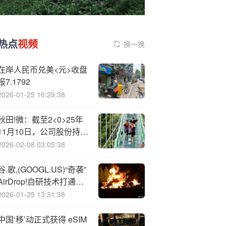
热点
视频
换一换
在岸人民币兑美<元>收盘
报7.1792
2026-01-25 16:29:38
秋田!微：截至2<0>25年
11月10日，公司股份持有
人数（已合并）为16482
2026-02-08 03:05:38
户
谷.歌,(GOOGL.US)“奇袭”
AirDrop!自研技术打通
Pixel与iPhone传输壁垒
2026-01-25 13:31:38
中国‘移’动正式获得 eSIM