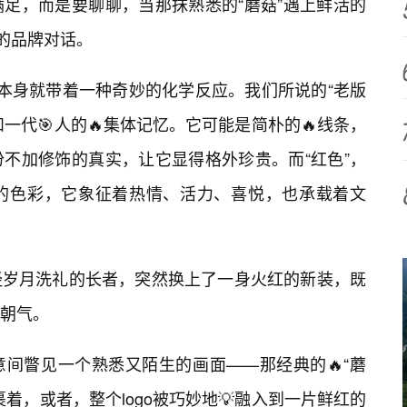
满足，而是要聊聊，当那抹熟悉的“蘑菇”遇上鲜活的
空的品牌对话。
个字本身就带着一种奇妙的化学反应。我们所说的“老版
和一代🎯人的🔥集体记忆。它可能是简朴的🔥线条，
不加修饰的真实，让它显得格外珍贵。而“红色”，
的色彩，它象征着热情、活力、喜悦，也承载着文
经岁月洗礼的长者，突然换上了一身火红的新装，既
朝气。
间瞥见一个熟悉又陌生的画面——那经典的🔥“蘑
着，或者，整个logo被巧妙地💡融入到一片鲜红的