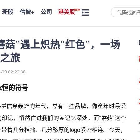
新股
信披+
公司
港美股
蘑菇”遇上炽热“红色”，一场
之旅
-09 02:26:38
永恒的符号
海量信息轰炸的年代，总有一些品牌，像童年时最爱
印记，悄然住进我们的🔥记忆深处。而“蘑菇”这个
带着几分稚拙、几分憨厚的logo紧密相连。今天，