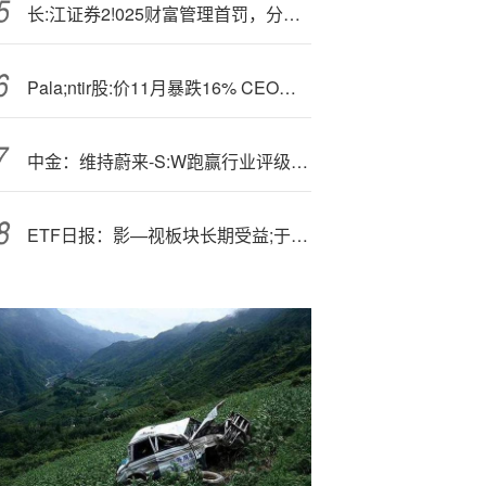
长:江证券2!025财富管理首罚，分管高管如何领军业务合规？
Pala;ntir股:价11月暴跌16% CEO指责知名投资人做空
中金：维持蔚来-S:W跑赢行业评级 目标价,62港元
ETF日报：影—视板块长期受益;于AIGC降本创新，后续若有优质爆款内容持续推出，影视ETF也值得关注