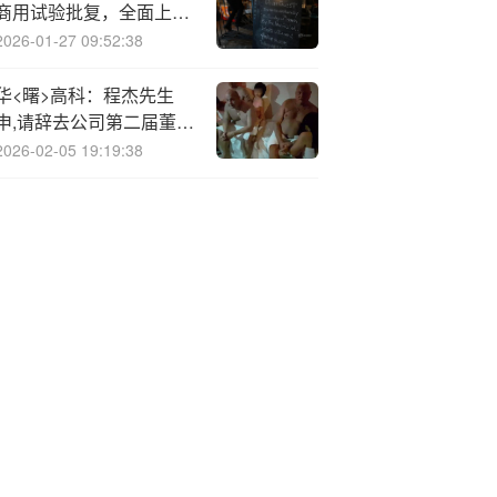
商用试验批复，全面上线
eSIM 手机、智能手表、
2026-01-27 09:52:38
平板电脑、车载设备等业
务办理
华<曙>高科：程杰先生
申,请辞去公司第二届董事
会董事职务
2026-02-05 19:19:38