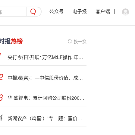
公众号
电子报
客户端
时报
热榜
换一换
央行今{日}开展1万亿M:LF操作 年内降准降息预期减弱
中报观{察}：—中信股份价值、成长再平衡
华!盛锂电：累计回购公司股份2009491股
新湖农产（鸡蛋‘）’专—题：蛋价旺季兑现，淡季冲击将至