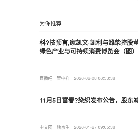
为你推荐
科?技预言,家凯文·凯利与潍柴控股
绿色产业与可持续消费博览会（图）
直播吧
管中祥
2026-02-08 06:53:38
11月5日富春?染织发布公告，股东减持
中文网
魏京生
2026-01-27 09:05:38