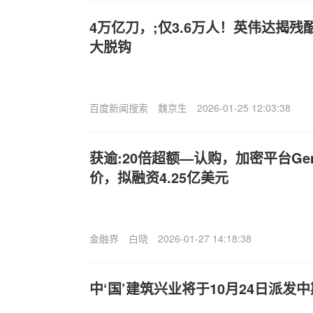
4万亿刀，;仅3.6万人！英伟达揭
大脱钩
百度新闻搜索
魏京生
2026-01-25 12:03:38
获逾:20倍超额—认购，加密平台Gem
价，拟融资4.25亿美元
金融界
白晓
2026-01-27 14:18:38
中‘国’建筑兴业将于10月24日派发中