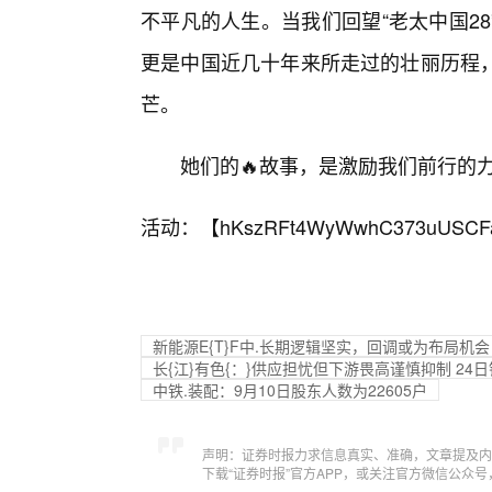
不平凡的人生。当我们回望“老太中国2
更是中国近几十年来所走过的壮丽历程
芒。
她们的🔥故事，是激励我们前行的
活动：【
hKszRFt4WyWwhC373uUSCF
新能源E{T}F中.长期逻辑坚实，回调或为布局机会
长{江}有色{：}供应担忧但下游畏高谨慎抑制 24
中铁.装配：9月10日股东人数为22605户
声明：证券时报力求信息真实、准确，文章提及内
下载“证券时报”官方APP，或关注官方微信公众