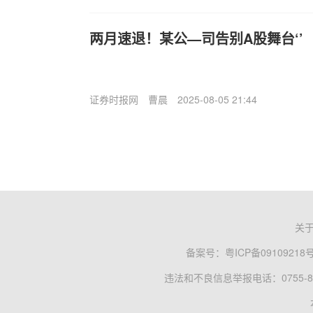
两月速退！某公—司告别A股舞台‘’
证券时报网
曹晨
2025-08-05 21:44
关
备案号：
粤ICP备09109218
违法和不良信息举报电话：0755-83