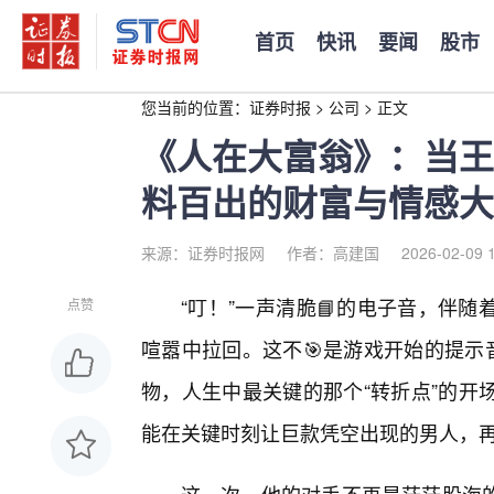
首页
快讯
要闻
股市
您当前的位置：
证券时报
>
公司
>
正文
《人在大富翁》：当王
料百出的财富与情感大
来源：证券时报网
作者：高建国
2026-02-09 
“叮！”一声清脆📘的电子音，伴
点赞
喧嚣中拉回。这不🎯是游戏开始的提示
物，人生中最关键的那个“转折点”的开
能在关键时刻让巨款凭空出现的男人，再