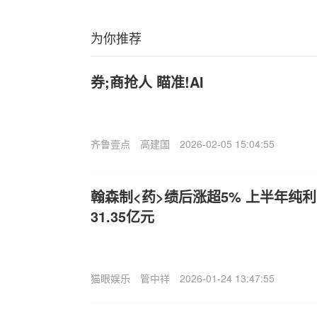
为你推荐
券;商抢人 瞄准!AI
齐鲁壹点
高建国
2026-02-05 15:04:55
翰森制<药>绩后涨超5% 上半年纯利同
31.35亿元
猫眼娱乐
管中祥
2026-01-24 13:47:55