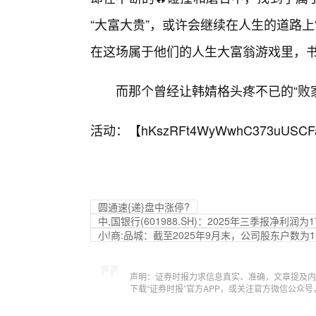
“大富大贵”，或许会继续在人生的道路
在这场属于他们的人生大富翁游戏里，
而那个曾经让韩婧格头疼不已的“败
活动：【
hKszRFt4WyWwhC373uUSCF
圆通速{递}盘中涨停?
中,国银行(601988.SH)：2025年三季报净利润为
小!商:品城：截至2025年9月末，公司股东户数为13
声明：证券时报力求信息真实、准确，文章提及内
下载“证券时报”官方APP，或关注官方微信公众