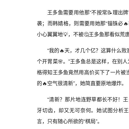
王多鱼需要用他那“不按常📝理出
袭；而韩婧格，则需要用她那“锱铢必
小心翼翼地💡，不被🤔王多鱼那看似荒
“我的🔥天，才几个亿？这算什么
个开胃菜🌸。”王多鱼总是这样，在别
格得知王多鱼竟然用高价买下了一片被当
的🔥空气很清新”，她简直要原地爆炸。
“清新？那片地连野草都长不好！王
牙切齿，却又无可奈何。她试图分析王多
言，只有随心所欲的“棋局”。