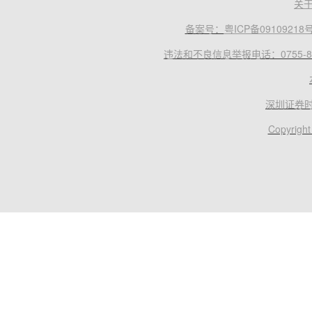
关
备案号：
粤ICP备09109218
违法和不良信息举报电话：0755-83
深圳证券
Copyright