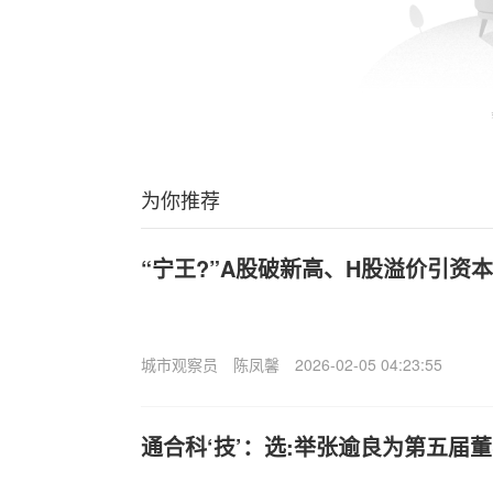
为你推荐
“宁王?”A股破新高、H股溢价引资
城市观察员
陈凤馨
2026-02-05 04:23:55
通合科‘技’：选:举张逾良为第五届