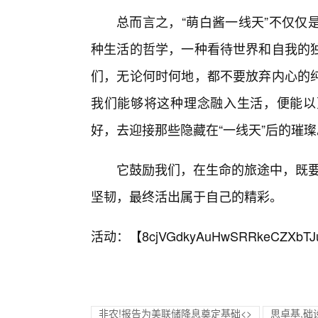
总而言之，“萌白酱一线天”不仅仅
种生活的哲学，一种看待世界和自我的
们，无论何时何地，都不要放弃内心的
我们能够将这种理念融入生活，便能以
好，去迎接那些隐藏在“一线天”后的璀璨
它鼓励我们，在生命的旅途中，既要
坚韧，最终活出属于自己的精彩。
活动：【
8cjVGdkyAuHwSRRkeCZXbTJ
非农!报告为美联储降息奠定基础<>
思卓基,