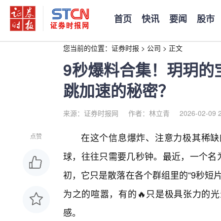
首页
快讯
要闻
股市
您当前的位置：
证券时报
>
公司
>
正文
9秒爆料合集！玥玥的
跳加速的秘密？
来源：证券时报网
作者：林立青
2026-02-09 
在这个信息爆炸、注意力极其稀缺
点赞
球，往往只需要几秒钟。最近，一个名为
初，它只是散落在各个群组里的“9秒短
为之的喧嚣，有的🔥只是极具张力的
感。