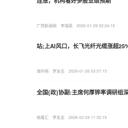
连涨，机构看好多股业绩预期
广西新闻网
李瑞英
2026-01-29 02:24:15
站;上AI风口，长飞光纤光缆涨超2
海外网
罗友志
2026-01-26 03:57:15
全国{政}协副:主席何厚铧率调研组
格隆汇
罗友志
2026-02-04 11:32:15