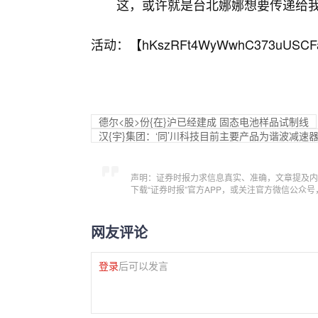
这，或许就是台北娜娜想要传递给
活动：【
hKszRFt4WyWwhC373uUSCF
德尔<股>份{在}沪已经建成 固态电池样品试制线
汉{宇}集团：‘同’川科技目前主要产品为谐波减速
声明：证券时报力求信息真实、准确，文章提及内
下载“证券时报”官方APP，或关注官方微信公众
网友评论
登录
后可以发言