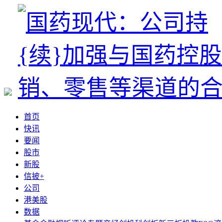
首页
快讯
要闻
股市
新股
信披+
公司
港美股
数据