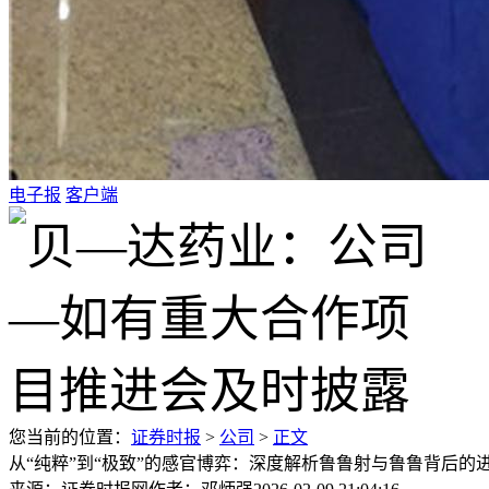
电子报
客户端
您当前的位置：
证券时报
>
公司
>
正文
从“纯粹”到“极致”的感官博弈：深度解析鲁鲁射与鲁鲁背后的