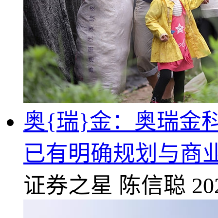
奥{瑞}金：奥瑞金
已有明确规划与商
证券之星
陈信聪
20