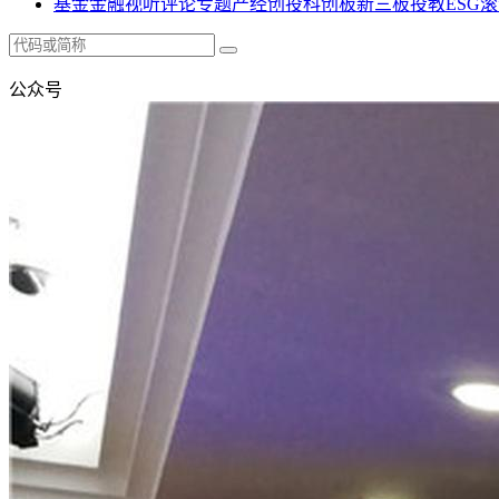
基金
金融
视听
评论
专题
产经
创投
科创板
新三板
投教
ESG
滚
公众号