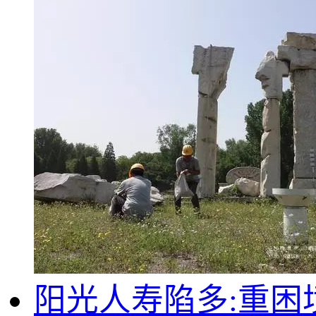
阳光人寿陷多:重