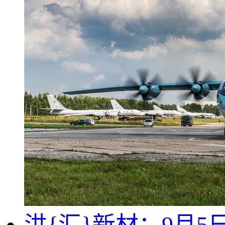
洪{汇}新材：9月5