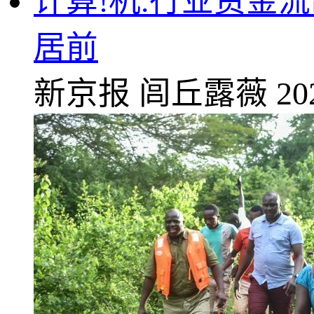
计算!机.行业资金
居前
新京报
闾丘露薇
20