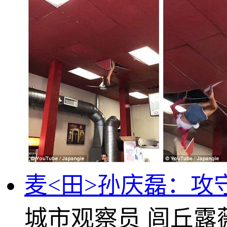
麦<田>孙庆磊：攻
城市观察员
闾丘露