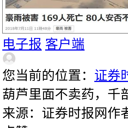
电子报
客户端
您当前的位置：
证券
葫芦里面不卖药，千
来源：证券时报网
作