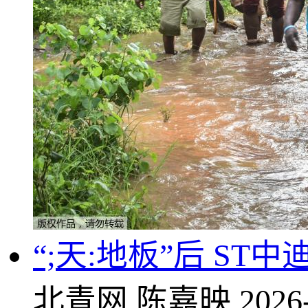
“;天:地板”后 ST
北青网
陈嘉映
2026