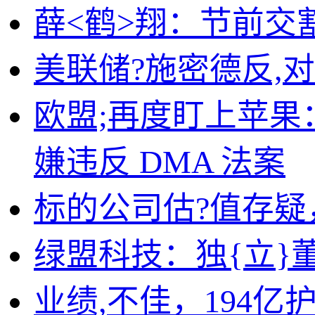
薛<鹤>翔：节前交割
美联储?施密德反,
欧盟;再度盯上苹果：A
嫌违反 DMA 法案
标的公司估?值存疑
绿盟科技：独{立}
业绩,不佳，194