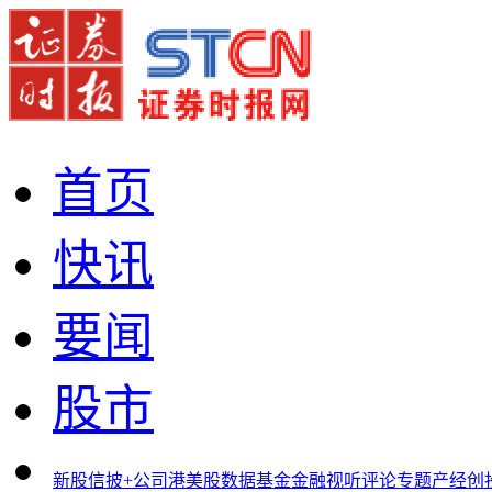
首页
快讯
要闻
股市
新股
信披+
公司
港美股
数据
基金
金融
视听
评论
专题
产经
创