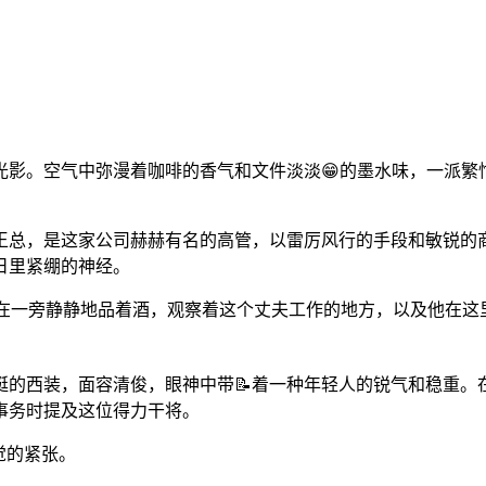
光影。空气中弥漫着咖啡的香气和文件淡淡😁的墨水味，一派繁
王总，是这家公司赫赫有名的高管，以雷厉风行的手段和敏锐的
日里紧绷的神经。
则在一旁静静地品着酒，观察着这个丈夫工作的地方，以及他在
的西装，面容清俊，眼神中带📝着一种年轻人的锐气和稳重。
事务时提及这位得力干将。
觉的紧张。