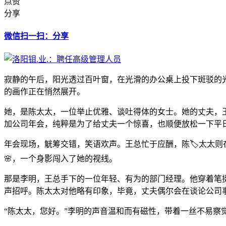
点赞
分享
微信扫一扫：分享
寂静的午后，阳光透过百叶窗，在光滑的办公桌上投下斑驳的
的画作正在悄然展开。
她，是陈太太，一位举止优雅、谈吐得体的女士。她的丈夫，
加公司年会，纯粹是为了给丈夫一个惊喜，也顺便放松一下平
年会现场，觥筹交错，笑语欢声。王总忙于应酬，陈🏷️太太
🌸，一个身影闯入了她的视线。
那是李明，王总手下的一位年轻、有为的部门经理。他穿着笔挺
声招呼。陈太太对他略有印象，毕竟，丈夫偶尔会在谈论公司
“陈太太，您好。”李明的声音温和而有磁性，带着一丝不易察