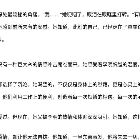
。
处最隐秘的角落。“我……”她哽咽了，眼泪在眼眶里打转。“有
她感到前所未有的安慰。她知道，此刻的自己，已经走在了悬崖
抖。
只有一种巨大🌸的情感冲击席卷而来。她感受着李明胸膛的温度
却选择了沉沦。她渴望的，不仅仅是身体上的慰藉，更是心灵上的
。他们利用工作上的便利，创造着每一次短暂的相遇。每一次的
爱过。但现在，她又被李明的热情和体贴深深吸引。她知道，这
感情，却让他无法自拔。他知道，一旦东窗事发，他将失去一切