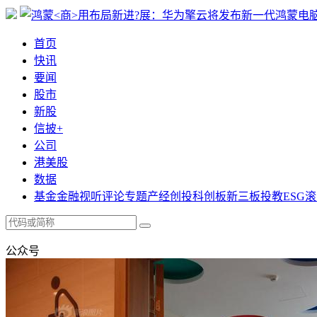
首页
快讯
要闻
股市
新股
信披+
公司
港美股
数据
基金
金融
视听
评论
专题
产经
创投
科创板
新三板
投教
ESG
滚
公众号