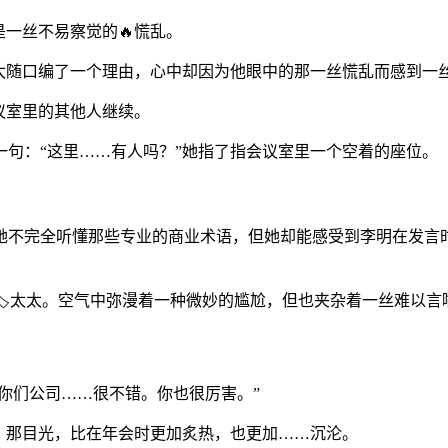
是一丝不易察觉的🔥慌乱。
太随口编了一个理由，心中却因为他眼中的那一丝慌乱而感到一
议室里的其他人继续。
了一句：“这里……有人吗？”她指了指会议室里一个空着的座位。
她不完全听懂那些专业的商业术语，但她却能感受到李明在发言时
️太太。空气中弥漫着一种微妙的尴尬，但也夹杂着一丝难以言
“你们公司……很不错。你也很厉害。”
。那目光，比在年会时更加炙热，也更加……沉沦。