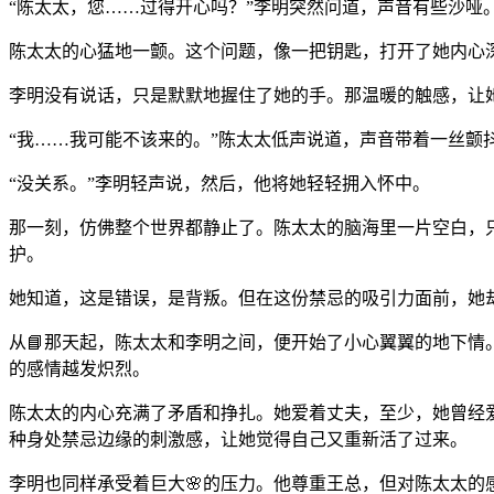
“陈太太，您……过得开心吗？”李明突然问道，声音有些沙哑
陈太太的心猛地一颤。这个问题，像一把钥匙，打开了她内心深
李明没有说话，只是默默地握住了她的手。那温暖的触感，让
“我……我可能不该来的。”陈太太低声说道，声音带着一丝颤
“没关系。”李明轻声说，然后，他将她轻轻拥入怀中。
那一刻，仿佛整个世界都静止了。陈太太的脑海里一片空白，
护。
她知道，这是错误，是背叛。但在这份禁忌的吸引力面前，她
从📘那天起，陈太太和李明之间，便开始了小心翼翼的地下情
的感情越发炽烈。
陈太太的内心充满了矛盾和挣扎。她爱着丈夫，至少，她曾经
种身处禁忌边缘的刺激感，让她觉得自己又重新活了过来。
李明也同样承受着巨大🌸的压力。他尊重王总，但对陈太太的