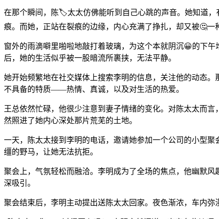
在那个瞬间，陈🏷️太太仿佛能听到自己心跳的声音。她知道
痕。而她，正站在裂痕的边缘，内心充满了挣扎，却又被🤔一
窗外的雨滴噼里啪啦地敲打着玻璃，为这个本就阴沉😀的下午
后，她的生活似乎被一股暗流所裹挟，无法平静。
她开始频繁地在社交媒体上搜索李明的信息，关注他的动态。那
不具备的特质——热情、真诚，以及对生活的热爱。
王总依然忙碌，他很少注意到妻子情绪的变化。对陈太太而言
然照进了她内心深处那片荒芜的土地。
一天，陈太太接到李明的电话，邀请她参加一个公司的小型聚
缰的野马，让她无法抗拒。
聚会上，气氛轻松而融洽。李明成为了全场的焦点，他幽默风
深吸引。
聚会结束后，李明主动提出送陈太太回家。夜色渐浓，车内弥