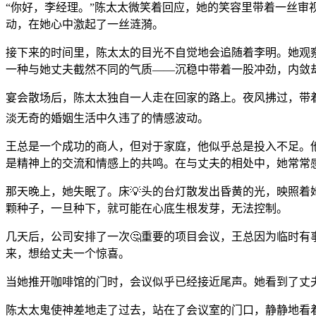
“你好，李经理。”陈太太微笑着回应，她的笑容里带着一丝
动，在她心中激起了一丝涟漪。
接下来的时间里，陈太太的目光不自觉地会追随着李明。她观
一种与她丈夫截然不同的气质——沉稳中带着一股冲劲，内敛
宴会散场后，陈太太独自一人走在回家的路上。夜风拂过，带
淡无奇的婚姻生活中久违了的情感波动。
王总是一个成功的商人，但对于家庭，他似乎总是投入不足。
是精神上的交流和情感上的共鸣。在与丈夫的相处中，她常常
那天晚上，她失眠了。床💡头的台灯散发出昏黄的光，映照
颗种子，一旦种下，就可能在心底生根发芽，无法控制。
几天后，公司安排了一次🤔重要的项目会议，王总因为临时有
来，想给丈夫一个惊喜。
当她推开咖啡馆的门时，会议似乎已经接近尾声。她看到了丈
陈太太鬼使神差地走了过去，站在了会议室的门口，静静地看