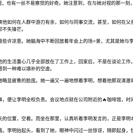
审视，也有一丝不易察觉的好奇。她注意到，在与她对视的那一刻
察他如何在人群中游刃有余，如何与同事交流，甚至，如何在父
却不失锋芒。
着些许凉意。她脑海中不断回放着年会上的场⭐景，尤其是她与
他的生活重心几乎全部放在了工作上，回家后，不是在谈论工作
感到一种难以填补的空虚。
着她略显疲惫的脸庞。她一遍又一遍地想着李明，想着他那双清澈
事，便让李明全权负责。会议地点就在公司附近的🔥咖啡馆，
夫的位置，空着。而坐在那里，认真听着李明发言的，正是李明本
着。李明抬起头，看到了她，眼神中闪过一丝惊讶，随即起身，