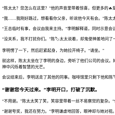
“陈太太？您怎么在这里？”他的声音里带着惊喜，但更多的🔥
“我……我刚好路过，想看看你父亲，听说他今天有会。”陈太
“王总临时有事，会议由我来主持。”李明解释道，同时示意会
“没关系，我不打扰你们。”陈🏷️太太说着，却鬼使神差地问
李明愣了一下，然后赶紧起身，为她拉开椅子。“请坐。”
就这样，陈太太坐在了李明的身边，旁听了他们公司的会议。
神中闪烁着智慧的光芒。
会议结束后，李明送走了其他的同事。咖啡馆里只剩下他和陈
“谢谢您今天过来。”李明开口，打破了沉默。
“不用谢。”陈太太笑了笑，笑容里带着一丝不易察觉的复杂。
“谢谢夸奖，我还在努力。”李明谦虚地回答，眼神却与她对视