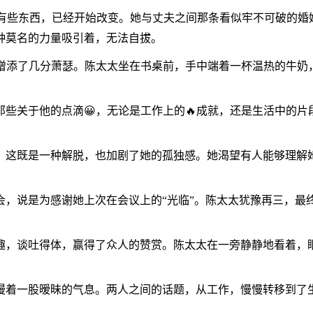
，有些东西，已经开始改变。她与丈夫之间那条看似牢不可破的
种莫名的力量吸引着，无法自拔。
增添了几分萧瑟。陈太太坐在书桌前，手中端着一杯温热的牛奶
些关于他的点滴😀，无论是工作上的🔥成就，还是生活中的
，这既是一种解脱，也加剧了她的孤独感。她渴望有人能够理解
会，说是为感谢她上次在会议上的“光临”。陈太太犹豫再三，最
趣，谈吐得体，赢得了众人的赞赏。陈太太在一旁静静地看着，
漫着一股暧昧的气息。两人之间的话题，从工作，慢慢转移到了