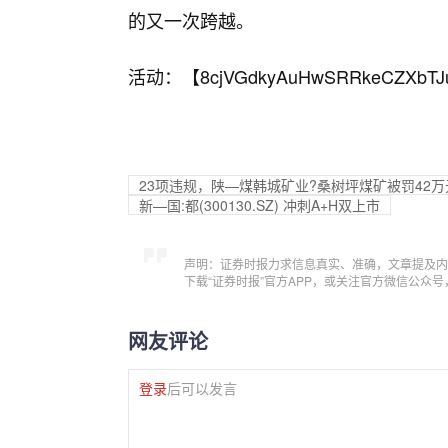
的又一次跨越。
活动：【
8cjVGdkyAuHwSRRkeCZXbTJ
23项违规，陕—煤韩城矿业?桑树坪煤矿被罚42万
新—国:都(300130.SZ) 冲刺A+H双上市
声明：证券时报力求信息真实、准确，文章提及内
下载“证券时报”官方APP，或关注官方微信公众
网友评论
登录
后可以发言