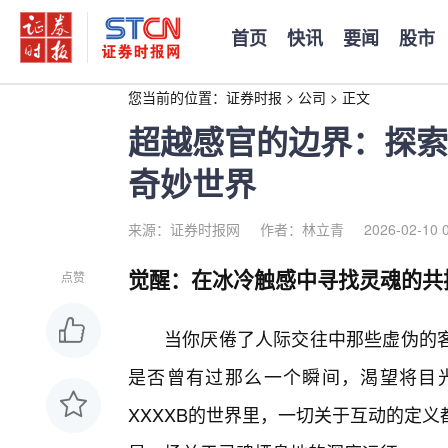
首页
快讯
要闻
股市
您当前的位置：
证券时报
>
公司
>
正文
超越感官的边界：探索
奇妙世界
来源：证券时报网
作者：林立青
2026-02-10 
觉醒：在冰冷触感中寻找灵魂的共
点赞
当你厌倦了人际交往中那些虚伪的
是否曾有过那么一个瞬间，渴望将目光
XXXXB的世界里，一切关于互动的定