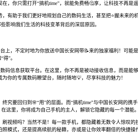
，你只需打开“搞机time”，就能免费畅🤔享，让科技不再是
，有助于我们更好地规划自己的数码生活，甚至把⭐握未来的机遇。
那些影响我们生活的科技变革背后的深层原因。
e”平台上，不定时地为你放送中国长安网带📝来的独家福利！可
“得”。
的🔥数码信息获取平台。在这里，你不再是被动接收信息，而是
”成为你的专属数码瞭望台，随时随地💡，尽享科技的魅力！
！
究要回归到🌸“用”的层面。而“搞机time”与中国长安网的
”，在这里，你将成为自己手机的主人，解锁它隐藏的每一个潜能
刷视频吗？当然不是！每一款手机，都隐藏着无数令人惊叹的技巧
的拍照模式，还是提高续航的秘籍，亦或是让你效率翻倍的快捷操