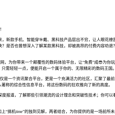
风！
，新款手机、智能穿🎯戴、黑科技产品层出不穷，让人眼花缭乱
决？是否也曾想深入了解某款黑科技，却被高昂的付费内容劝退？
长安网，为你带来一个颠覆性的数码体验平台，让“免费”成😎为
，只需轻轻一点，便能开启一个属于你的、无限精彩的数码王国
它不仅仅是一个资讯聚合平台，更是一个充满活力的社区，汇聚了
入著称的综合性信息平台，将这份数码的狂欢推向了新的高度。
度报道，了解那些引领潮流的设计理念和突破性技术；你可以看到“
上“搞机time”的独到见解，两者结合，为你提供的是一场前