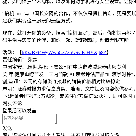
骗，如何保护个人隐私，以及如何对手机进行安全设置。让你
“搞机time”与中国长安网的合作，不仅仅是提供信息，更是
是我们实现这一愿景的最佳方式。
现在，就打开你的设备，搜索“搞机time”，然后，你将惊喜地
码生活最忠实的伙伴，和你一起，玩转精彩，创造无限可能！
活动：【
hKszRFt4WyWwhC373uUSCFaHYXjb8Z
】
责任编辑： 柴静
中国宝安：.国际.精密下属公司有申请谐波减速器齿廓专利
美:年:健康重磅首发！国内首款 AI 衰老评估产品“血液学时
创,益通：公司的存储类连接器的销售价格相对比较稳定
声明：证券时报力求信息真实、准确，文章提及内容仅供参考
下载“证券时报”官方APP，或关注官方微信公众号，即可随
网友评论
登录
后可以发言
发送
网友评论仅供其表达个人看法，并不表明证券时报立场