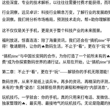
这些深度、专业的技术解析，以往往往需要付费才能获得，而现在
行业洞察，远见卓识：科技行业瞬息万变，了解行业的发展趋势
业洞察。我们将分析市场格局，预测技术走向，帮⭐助你理解
这不仅仅是关于手机，更是关于整个科技产业的未来图景。
福利放送，惊喜连连：除了海量资讯，我们还会在“搞机tim
得！敬请期待，让你的🔥数码生活，不止于“看”，更在于“玩”和
“搞机time”与中国长安网的合作，为你打造了一个前所未有
费”成为你探索数码世界的通行证。从现在开始，让“搞机time
第二章：不止于“看”，更在于“玩”——解锁你的手机无限潜能
数码世界，从来不是纸上谈兵🎯。再多的资讯、再精深的评测，终
未有的“免费”姿态！忘掉那些昂贵的课程和神秘的“内部消息
玩机技巧，一学就会：你的手机，真的只用来打电话、发微信、
独家整理的🔥、最实用、最接地气的玩机技巧。无论是隐藏