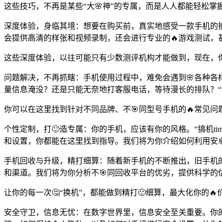
这些技巧，不再是某些“大🌸神”的专属，而是人人都能轻松掌
深度体验，身临其境：想要在购买前，真实地感受一款手机的拍
会提供高清的样张和视频录制，还会进行专业的🔥游戏测试，
这些深度体验，以往可能只有少数测评机构才能做到，现在，你只
问题解决，不再抓瞎：手机使用过程中，难免会遇到🌸各种各
量信息淹没？还是只能无奈地打客服电话，等待漫长的排队？“
你可以在这里找到针对不同品牌、不🎯同型号手机的🔥常见
个性定制，打🙂造专属：你的手机，应该有你的风格。“搞机t
和设置，你都能在这里找到指导。我们将为你介绍如何利用安卓
手机回收与升级，精打细算：随着新手机的不断推出，旧手机的
和渠道。我们将为你分析不🎯同回收平台的优劣，提供科学的
让你的每一次🤔“换机”，都能做到精打🙂细算，最大化你的🔥
安全守卫，信息无忧：在数字世界里，信息安全至关重要。你的