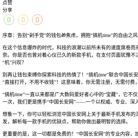
点赞
分享
序章：告别“剁手党”的钱包🎁焦虑，拥抱“搞机time”的自由之
在这个信息爆炸的时代，科技的浪潮以前所未有的速度席卷而来
奈。你是否也曾对着心仪已久的新款手机，在支付页面犹豫不
“机”兴叹？
别再让钱包束缚你探索科技的热情了！“搞机time”联合中国
“直接打开，不用不收钱”！这意味着，你无需注册，无需付费
“搞机time”一直以来都是广大数码爱好者心中的“宝藏”，
一次，我们更是携手“中国长安网”——一个以权威、专业、深
想象一下，你可以轻松浏览中国长安网上关于最新手机发布的深
发，解析每一款手机的优缺点，帮助你做出最明智的选择。
更重要的是，这一切都是免费的！“中国长安网”的专业内容，加