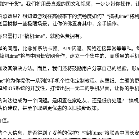
握的“干货”。我们将用最直观的图文和视频，一步步带你操作，
照效果？想知道游戏在高帧率下的流畅度如何？“搞机time”
甚至模拟一些极限场景，让你仿佛置身其中，亲手操作。
需打开“搞机time”，就能免费拥有。
样的问题，比😀如系统卡顿、APP闪退、网络连接异常等等📝
搞机time”将与中国长安网合作，建立一个集中的、高质量的手
问题及其解决方法。而且，我们还将鼓励用户分享自己的经验，形
ime”将为你提供一系列的手机个性化定制教程。从壁纸、主题的
和iOS系统的开放性，打造出独一无二的手机界面，让你的手
淘汰也成为一个问题。是闲置在家吃灰，还是低价处理？“搞机t
估价建议，甚至争取到更优惠的以旧换新政策。
价值。
个人信息，是否得到了妥善的保护？“搞机time”将联合中国长