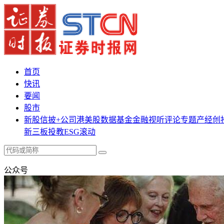
首页
快讯
要闻
股市
新股
信披+
公司
港美股
数据
基金
金融
视听
评论
专题
产经
创
新三板
投教
ESG
滚动
公众号