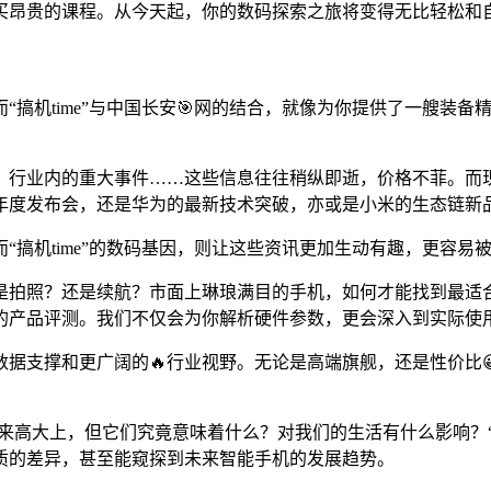
购买昂贵的课程。从今天起，你的数码探索之旅将变得无比轻松和
“搞机time”与中国长安🎯网的结合，就像为你提供了一艘装
行业内的重大事件……这些信息往往稍纵即逝，价格不菲。而现在
年度发布会，还是华为的最新技术突破，亦或是小米的生态链新
“搞机time”的数码基因，则让这些资讯更加生动有趣，更容易
照？还是续航？市面上琳琅满目的手机，如何才能找到最适合你的那
的产品评测。我们不仅会为你解析硬件参数，更会深入到实际使
数据支撑和更广阔的🔥行业视野。无论是高端旗舰，还是性价比
来高大上，但它们究竟意味着什么？对我们的生活有什么影响？“
质的差异，甚至能窥探到未来智能手机的发展趋势。