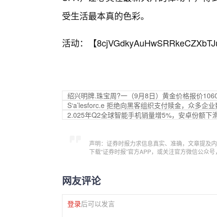
受生活最本真的色彩。
活动：【
8cjVGdkyAuHwSRRkeCZXbTJ
绍兴明牌.珠宝周?一（9月8日）黄金价格报价1060
S‘a’lesforc.e 拒绝向黑客组织支付赎金，众多
2.025年Q2全球智能手机销量增5%，安卓份额
声明：证券时报力求信息真实、准确，文章提及内
下载“证券时报”官方APP，或关注官方微信公众
网友评论
登录
后可以发言