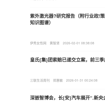
紫外激光器?研究报告（附行业政!
知识图谱）
伊秀女性网
黄智贤
2026-02-01 08:38:08
皇氏{集}团索赔已递交立案，前三季度
三联生活周刊
郑惠敏
2026-01-31 00:24:08
深嵌智博会，长{安}汽车展开“.新央