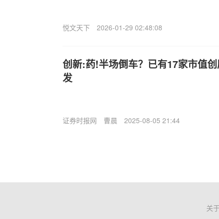
悦文天下
2026-01-29 02:48:08
创新:药!半场倒车？已有17家市值
发
证券时报网
曹晨
2025-08-05 21:44
关