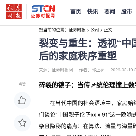
首页
快讯
要闻
股市
您当前的位置：
证券时报
>
公司
>
正文
裂变与重生：透视“中国
后的家庭秩序重塑
来源：证券时报网
作者：郭正亮
2026-02-10 
碎裂的镜子：当传📌统伦理撞上数
点赞
在当代中国的社会语境中，家庭始
们谈论“中国親子伦孑xxⅹ91”这一
杂且隐秘的痛点：在算法、流量与海量