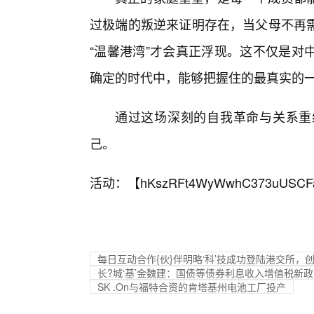
过极端的叛逆来证明存在，当父母不再
“温馨港湾”才会真正浮现。这不仅是对
确定的时代中，能够把握住的最真实的
通过这场深刻的自我革命与关系重
己。
活动：【
hKszRFt4WyWwhC373uUSCF
每日互动合作{伙}伴明略‘科’技成功登陆港交所，
长?城‘基’金魏建：国债等债券利息收入增值税新
SK .On与福特合资的肯塔基州电池工厂投产