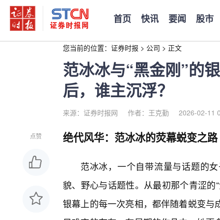
首页
快讯
要闻
股市
您当前的位置：
证券时报
>
公司
>
正文
范冰冰与“黑金刚”的
后，谁主沉浮？
来源：证券时报网
作者：王克勤
2026-02-11 
绝代风华：范冰冰的荧幕蜕变之路
点赞
范冰冰，一个自带流量与话题的女
貌、野心与话题性。从最初那个青涩的“
银幕上的每一次亮相，都伴随着蜕变与成