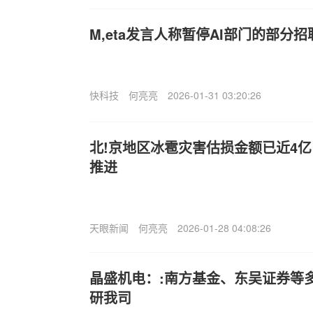
M,eta发言人称暂停AI部门的部分
快科技
何亮亮
2026-01-31 03:20:26
北!京地区冰雹灾害估损金额已近4
推进
天眼新闻
何亮亮
2026-01-28 04:08:26
晶盛机电：:南方基金、东吴证券等多
研我司